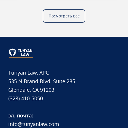
mind throughout the entire
process. I highly recommend
him to anyone needing an
Посмотреть все
immigration lawyer who truly
cares and delivers results.
Thank you again for everything!
Glory be to God ?❤️"
Tunyan Law, APC
535 N Brand Blvd. Suite 285
Glendale, CA 91203
(323) 410-5050
эл. почта:
info@tunyanlaw.com