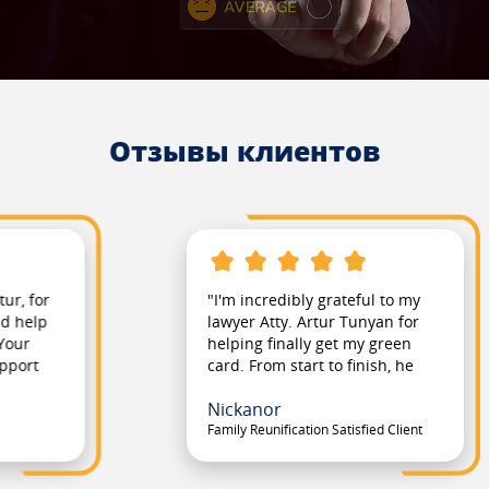
Отзывы клиентов
"I'm incredibly grateful to my
lawyer Atty. Artur Tunyan for
helping finally get my green
card. From start to finish, he
was on top of every detail in
Nickanor
my case, always responsive,
knowledgeable and dedicated.
Family Reunification Satisfied Client
His professionalism and
commitment gave me peace of