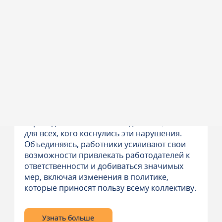
РАБОЧЕМУ ВРЕМЕНИ
Групповой иск по оплате труда и рабочему
времени — это судебное дело, поданное от
имени группы сотрудников, которые
столкнулись с одинаковыми или схожими
нарушениями трудового законодательства.
Вместо того чтобы подавать
индивидуальную жалобу, один или
несколько сотрудников (представители
класса) подают иск, чтобы добиться
справедливости не только для себя, но и
для всех, кого коснулись эти нарушения.
Объединяясь, работники усиливают свои
возможности привлекать работодателей к
ответственности и добиваться значимых
мер, включая изменения в политике,
которые приносят пользу всему коллективу.
Узнать больше