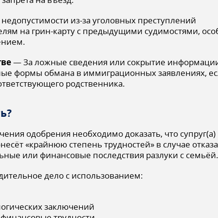
недопустимости из-за уголовных преступлений
лям на грин-карту с предыдущими судимостями, особ
ением.
тве
— За ложные сведения или сокрытие информаци
ые формы обмана в иммиграционных заявлениях, есл
ответствующего родственника.
ь?
чения одобрения необходимо доказать, что супруг(а
несёт «крайнюю степень трудностей» в случае отказа
ные или финансовые последствия разлуки с семьёй
ительное дело с использованием:
логических заключений
 финансовые трудности