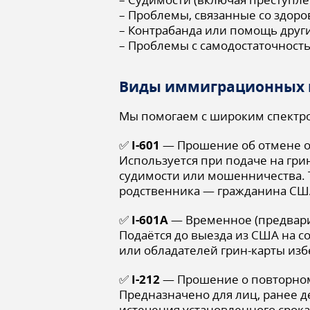
– Проблемы, связанные со здор
– Контрабанда или помощь друг
– Проблемы с самодостаточность
Виды иммиграционных п
Мы помогаем с широким спектр
✅
I-601
— Прошение об отмене о
Используется при подаче на гри
судимости или мошенничества. Т
родственника — гражданина США
✅
I-601A
— Временное (предвари
Подаётся до выезда из США на 
или обладателей грин-карты изб
✅
I-212
— Прошение о повторном
Предназначено для лиц, ранее 
истечения установленного срока