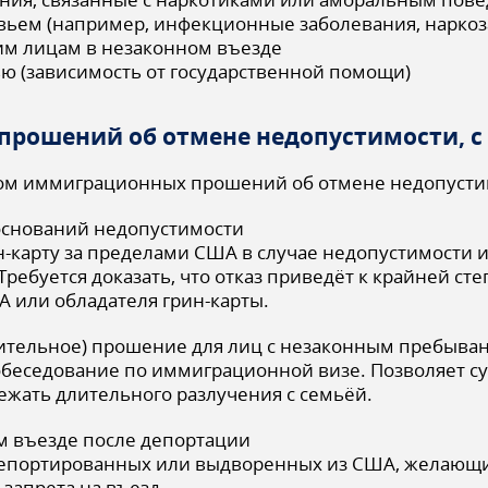
овьем (например, инфекционные заболевания, наркоз
им лицам в незаконном въезде
ю (зависимость от государственной помощи)
рошений об отмене недопустимости, с
ом иммиграционных прошений об отмене недопустим
снований недопустимости
н-карту за пределами США в случае недопустимости и
ребуется доказать, что отказ приведёт к крайней сте
 или обладателя грин-карты.
тельное) прошение для лиц с незаконным пребыва
собеседование по иммиграционной визе. Позволяет с
ежать длительного разлучения с семьёй.
 въезде после депортации
депортированных или выдворенных из США, желающи
 запрета на въезд.