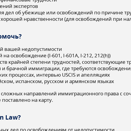
лений экспертов
(для дел об убежище или освобождений по причине тр
и хорошей нравственности (для освобождений при на
омочь?
ий вашей недопустимости
на освобождение (I-601, I-601A, I-212, 212(h))
тв крайней степени трудностей, соответствующие т
й и брачной иммиграции, где требуются освобождени
ких процессах, интервью USCIS и апелляциях
ском, испанском, русском и армянском языках
 сложных направлений иммиграционного права с со
 поставлено на карту.
n Law?
ных дел по освобождениям от недопустимости