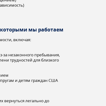
ависимость)
 которыми мы работаем
ости, включая:
з-за незаконного пребывания,
пени трудностей для близкого
нием
упругам и детям граждан США
х вернуться легально до