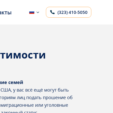
акты
(323) 410-5050
стимости
ние семей
США, у вас всё ещё могут быть
гориям лиц подать прошение об
иммиграционные или уголовные
 законный статус.