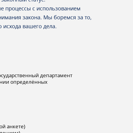
ые процессы с использованием
нимания закона. Мы боремся за то,
о исхода вашего дела.
Государственный департамент
вании определённых
ой анкете)
едением)