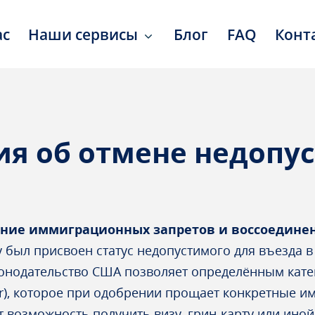
ас
Наши сервисы
Блог
FAQ
Конт
я об отмене недопу
ние иммиграционных запретов и воссоедине
 был присвоен статус недопустимого для въезда в 
онодательство США позволяет определённым кате
er), которое при одобрении прощает конкретные 
 возможность получить визу, грин-карту или иной