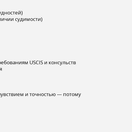
удностей)
личии судимости)
ребованиям USCIS и консульств
я
чувствием и точностью — потому