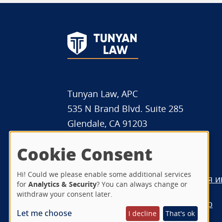
Tunyan Law, APC
535 N Brand Blvd. Suite 285
Glendale, CA 91203
(323) 410-5050
Cookie Consent
Hi! Could we please enable some additional services
Вопросы и ответы
Правовая 
for
Analytics & Security
? You can always change or
withdraw your consent later.
W-9
SMS-услуги
Sitemap
Let me choose
I decline
That's ok