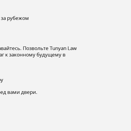
 за рубежом
авайтесь. Позвольте Tunyan Law
г к законному будущему в
ру
ред вами двери.