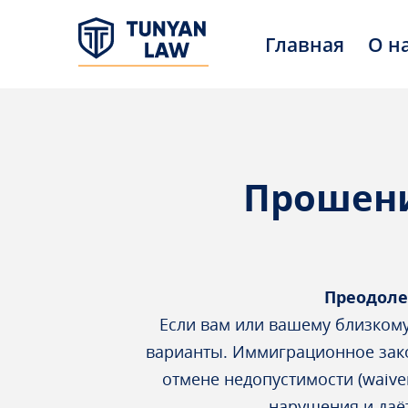
Главная
О н
Прошени
Преодоле
Если вам или вашему близкому
варианты. Иммиграционное зак
отмене недопустимости (waiv
нарушения и даёт