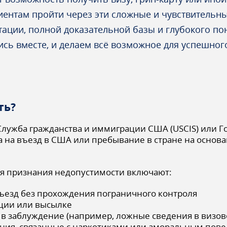
иентам пройти через эти сложные и чувствительн
ации, полной доказательной базы и глубокого по
сь вместе, и делаем всё возможное для успешног
ть?
 Служба гражданства и иммиграции США (USCIS) или 
 на въезд в США или пребывание в стране на осно
я признания недопустимости включают:
ъезд без прохождения пограничного контроля
ции или высылке
в заблуждение (например, ложные сведения в визов
ения, связанные с наркотиками или аморальным пов